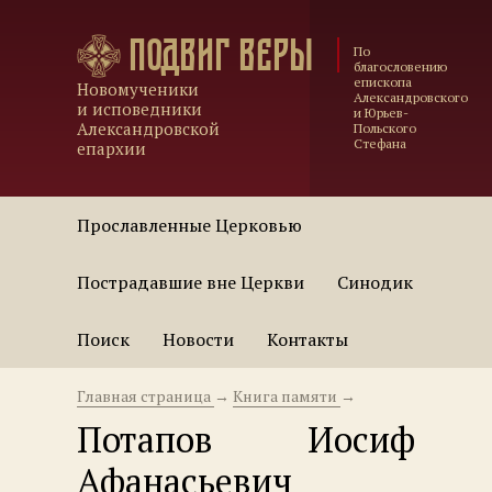
Подвиг веры
По
благословению
епископа
Новомученики
Александровского
и исповедники
и Юрьев-
Александровской
Польского
Стефана
епархии
Прославленные Церковью
Пострадавшие вне Церкви
Синодик
Поиск
Новости
Контакты
Главная страница
→
Книга памяти
→
Потапов Иосиф
Афанасьевич