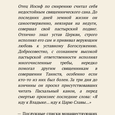
Отец Иосиф по смирению считал себя
недостойным священнического сана. До
последних дней земной жизни он
самоотверженно, невзирая на недуги,
совершал свой пастырский подвиг.
Отлично знал устав Церкви, строго
исполнял его сам и прививал верующим
любовь к уставному Богослужению.
Добросовестно, с сознанием высокой
пастырской ответственности исполнял
многочисленные требы, нередко
помогал другим священникам в
совершении Таинств, особенно если
кто-то из них был болен. За три дня до
кончины он просил присутствовавших
читать Пасхальный канон, а перед
смертью произнес последние слова: «Я
иду к Владыке… иду к Царю Славы…»
Послужные списки монашествующих