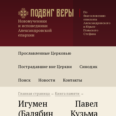
Подвиг веры
По
благословению
епископа
Новомученики
Александровского
и исповедники
и Юрьев-
Александровской
Польского
Стефана
епархии
Прославленные Церковью
Пострадавшие вне Церкви
Синодик
Поиск
Новости
Контакты
Главная страница
→
Книга памяти
→
Игумен Павел
(Балябин Кузьма