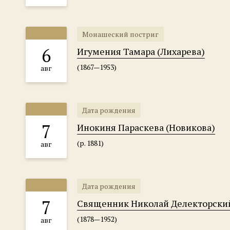
Монашеский постриг
6
Игумения Тамара (Лихарева)
(1867—1953)
авг
Дата рождения
7
Инокиня Параскева (Новикова)
(р. 1881)
авг
Дата рождения
7
Священник Николай Делекторски
(1878—1952)
авг