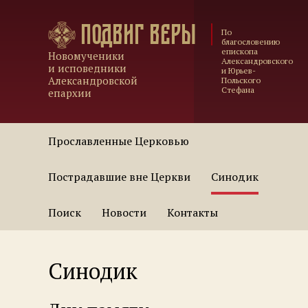
Подвиг веры
По
благословению
епископа
Новомученики
Александровского
и исповедники
и Юрьев-
Александровской
Польского
Стефана
епархии
Прославленные Церковью
Пострадавшие вне Церкви
Синодик
Поиск
Новости
Контакты
Синодик