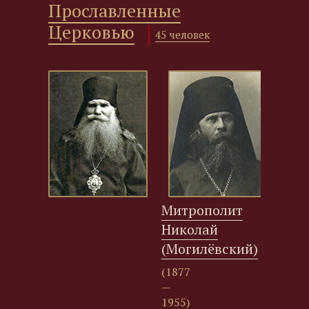
Прославленные
Церковью
45 человек
Митрополит
Арх
Николай
Але
(Могилёвский)
(Тр
(1877
(186
—
—
1955)
1938