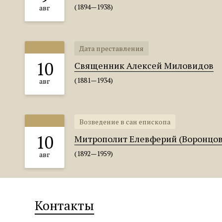
(1894—1938)
авг
Дата преставления
10
Священник Алексей Миловидов
(1881—1934)
авг
Возведение в сан епископа
10
Митрополит Елевферий (Воронцов
(1892—1959)
авг
Контакты