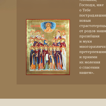
Господи, иже
о Тебе
пострадавшия
новыя
страстотерпцы
от родов наш
прозябшия
и муки
многоразлич
претерпевшия
и приими
их моления
о спасении
нашем».