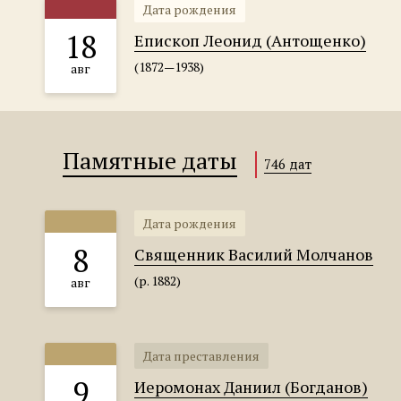
Дата рождения
18
Епископ Леонид (Антощенко)
(1872—1938)
авг
Памятные даты
746 дат
Дата рождения
8
Священник Василий Молчанов
(р. 1882)
авг
Дата преставления
9
Иеромонах Даниил (Богданов)