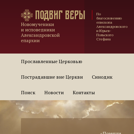
Подвиг веры
По
благословению
епископа
Новомученики
Александровского
и исповедники
и Юрьев-
Александровской
Польского
Стефана
епархии
Прославленные Церковью
Пострадавшие вне Церкви
Синодик
Поиск
Новости
Контакты
«Помяни,