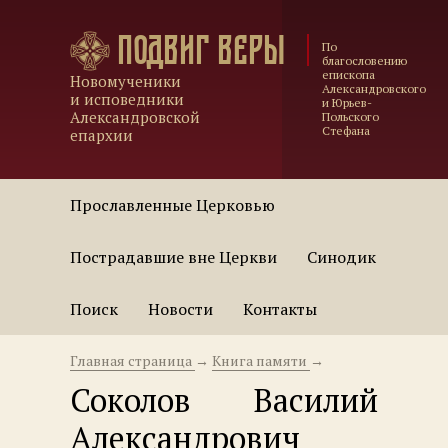
Подвиг веры
По
благословению
епископа
Новомученики
Александровского
и исповедники
и Юрьев-
Александровской
Польского
Стефана
епархии
Прославленные Церковью
Пострадавшие вне Церкви
Синодик
Поиск
Новости
Контакты
Главная страница
→
Книга памяти
→
Соколов Василий
Александрович