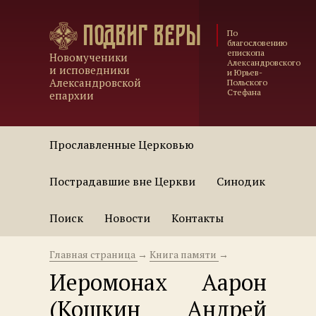
Подвиг веры
По
благословению
епископа
Новомученики
Александровского
и исповедники
и Юрьев-
Александровской
Польского
Стефана
епархии
Прославленные Церковью
Пострадавшие вне Церкви
Синодик
Поиск
Новости
Контакты
Главная страница
→
Книга памяти
→
Иеромонах Аарон
(Кошкин Андрей