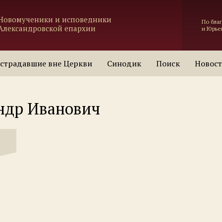
Новомученики и исповедники
По бла
Александровской епархии
и Юрье
страдавшие вне Церкви
Синодик
Поиск
Новос
ндр Иванович