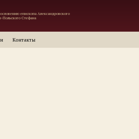
гословению епископа Александровского
в-Польского Стефана
ти
Контакты