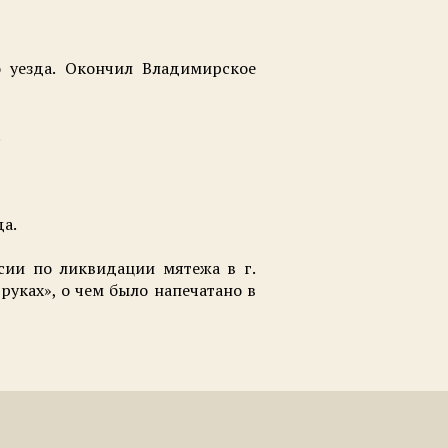
о уезда. Окончил Владимирское
.
да.
сии по ликвидации мятежа в г.
уках», о чем было напечатано в