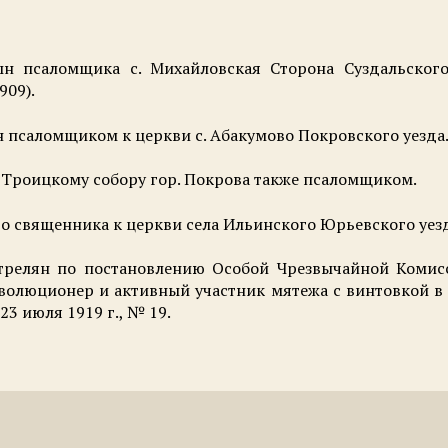
сын псаломщика с. Михайловская Сторона Суздальског
909).
н псаломщиком к церкви с. Абакумово Покровского уезда
 Троицкому собору гор. Покрова также псаломщиком.
во священника к церкви села Ильинского Юрьевского уез
трелян по постановлению Особой Чрезвычайной Комис
олюционер и активный участник мятежа с винтовкой в р
23 июля 1919 г., № 19.