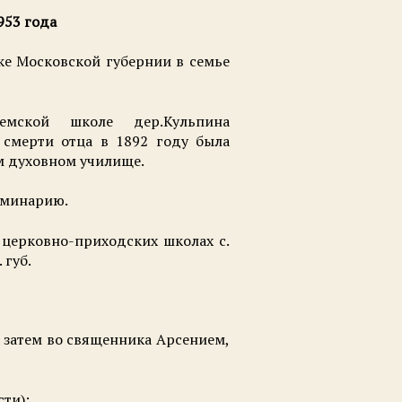
953 года
ке Московской губернии в семье
емской школе дер.Кульпина
е смерти отца в 1892 году была
м духовном училище.
еминарию.
 в церковно-приходских школах с.
 губ.
а затем во священника Арсением,
ти):