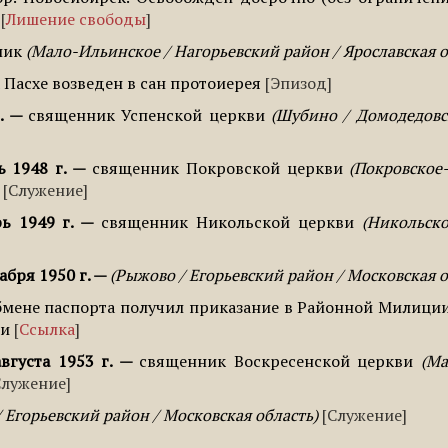
Лишение свободы
ник
Мало-Ильинское / Нагорьевский район / Ярославская 
 Пасхе возведен в сан протоиерея
Эпизод
.
священник Успенской церкви
Шубино / Домодедовс
ь 1948 г.
священник Покровской церкви
Покровское
Служение
рь 1949 г.
священник Никольской церкви
Никольско
абря 1950 г.
Рыжово / Егорьевский район / Московская 
бмене паспорта получил приказание в Районной Милиции
ти
Ссылка
вгуста 1953 г.
священник Воскресенской церкви
Ма
Служение
 Егорьевский район / Московская область
Служение