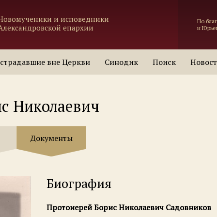
Новомученики и исповедники
По бла
Александровской епархии
и Юрье
страдавшие вне Церкви
Синодик
Поиск
Новос
ис Николаевич
Документы
Биография
Протоиерей Борис Николаевич Садовников