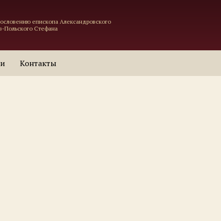
гословению епископа Александровского
в-Польского Стефана
ти
Контакты