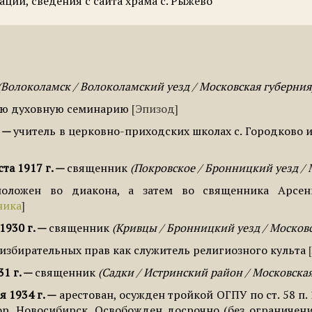
ции, сведения с сайта храма с. Рыжево
Волоколамск / Волоколамский уезд / Московская губерния
ую духовную семинарию
Эпизод
учитель в церковно-приходских школах с. Городково и
ста 1917 г.
священник
Покровское / Бронницкий уезд / 
положен во диакона, а затем во священника Арсен
ника
 1930 г.
священник
Кривцы / Бронницкий уезд / Москов
избирательных прав как служитель религиозного культа
31 г.
священник
Садки / Истринский район / Московская
я 1934 г.
арестован, осужден тройкой ОГПУ по ст. 58 п.
ор. Новосибирск. Освобожден досрочно (без ограничен