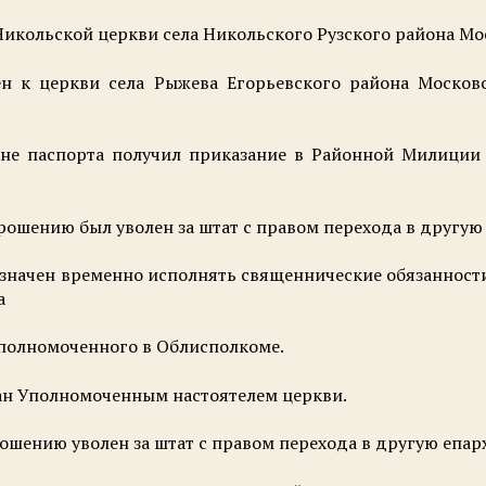
икольской церкви села Никольского Рузского района Мо
ен к церкви села Рыжева Егорьевского района Московс
ене паспорта получил приказание в Районной Милиции 
прошению был уволен за штат с правом перехода в другую
азначен временно исполнять священнические обязанност
а
Уполномоченного в Облисполкоме.
ван Уполномоченным настоятелем церкви.
прошению уволен за штат с правом перехода в другую епар