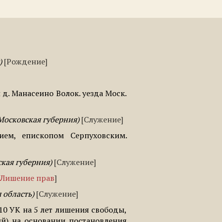
Рождение
 д. Манасеино Волок. уезда Моск.
Московская губерния
Служение
ием, епископом Серпуховским.
ская губерния
Служение
Лишение прав
 область
Служение
 10 УК на 5 лет лишения свободы,
ий) на основании постановления