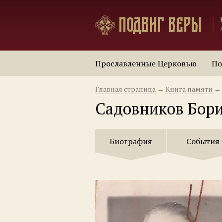
Подвиг веры
Прославленные Церковью
По
Главная страница
→
Книга памяти
→
Садовников Бор
Биография
События