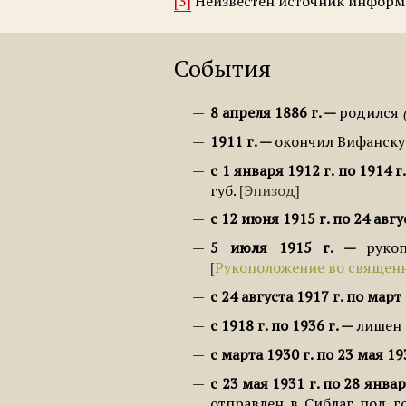
[3]
Неизвестен источник информа
События
8 апреля 1886 г.
родился
1911 г.
окончил Вифанск
с 1 января 1912 г. по 1914 г.
губ.
Эпизод
с 12 июня 1915 г. по 24 авгу
5 июля 1915 г.
руко
Рукоположение во священ
с 24 августа 1917 г. по март
с 1918 г. по 1936 г.
лишен 
с марта 1930 г. по 23 мая 19
с 23 мая 1931 г. по 28 январ
отправлен в Сиблаг под г