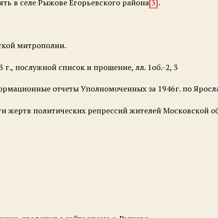
пять в селе Рыжове Егорьевского района
[3]
.
ской митрополии.
23 г., послужной список и прошение, лл. 1об.-2, 3
нформационные отчеты Уполномоченных за 1946г. по Ярослав
и жертв политических репрессий жителей Московской об