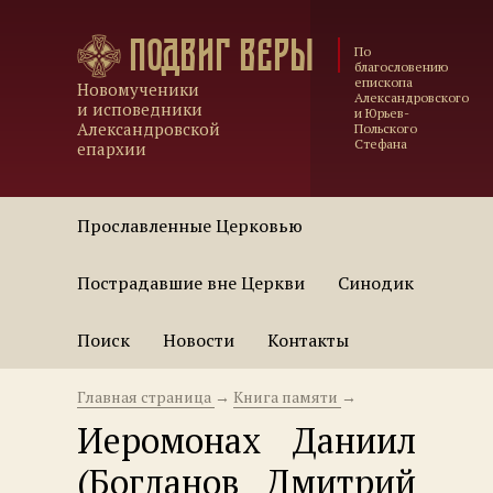
Подвиг веры
По
благословению
епископа
Новомученики
Александровского
и исповедники
и Юрьев-
Александровской
Польского
Стефана
епархии
Прославленные Церковью
Пострадавшие вне Церкви
Синодик
Поиск
Новости
Контакты
Главная страница
→
Книга памяти
→
Иеромонах Даниил
(Богданов Дмитрий