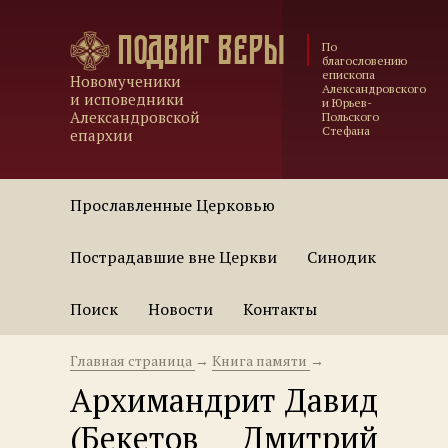
Подвиг веры
По
благословению
епископа
Новомученики
Александровского
и исповедники
и Юрьев-
Александровской
Польского
Стефана
епархии
Прославленные Церковью
Пострадавшие вне Церкви
Синодик
Поиск
Новости
Контакты
Главная страница
→
Книга памяти
→
Архимандрит Давид
(Бекетов Дмитрий