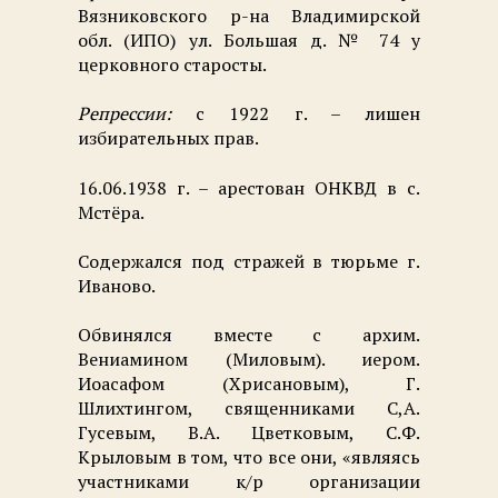
Вязниковского р-на Владимирской
обл. (ИПО) ул. Большая д. № 74 у
церковного старосты.
Репрессии:
с 1922 г. – лишен
избирательных прав.
16.06.1938 г. – арестован ОНКВД в с.
Мстёра.
Содержался под стражей в тюрьме г.
Иваново.
Обвинялся вместе с архим.
Вениамином (Миловым). иером.
Иоасафом (Хрисановым), Г.
Шлихтингом, священниками С,А.
Гусевым, В.А. Цветковым, С.Ф.
Крыловым в том, что все они, «являясь
участниками к/р организации