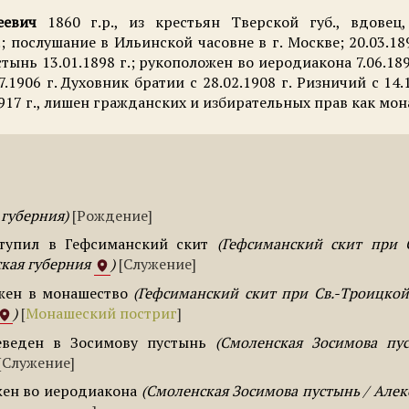
сеевич
1860 г.р., из крестьян Тверской губ., вдове
.; послушание в Ильинской часовне в г. Москве; 20.03.1
ынь 13.01.1898 г.; рукоположен во иеродиакона 7.06.1898 
1906 г. Духовник братии с 28.02.1908 г. Ризничий с 14
917 г., лишен гражданских и избирательных прав как мон
 губерния
Рождение
тупил в Гефсиманский скит
Гефсиманский скит при С
ская губерния
Служение
жен в монашество
Гефсиманский скит при Св.-Троицкой
Монашеский постриг
еведен в Зосимову пустынь
Смоленская Зосимова пус
Служение
ен во иеродиакона
Смоленская Зосимова пустынь / Алек