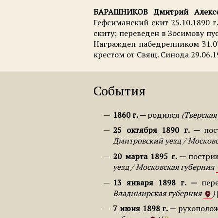
БАРАШНИКОВ
Дмитрий Алек
Гефсиманский скит 25.10.1890 г
скиту; переведен в Зосимову пуст
Награжден набедренником 31.07.
крестом от Свящ. Синода 29.06.1
События
1860 г.
родился
Тверская
25 октября 1890 г.
пос
Дмитровский уезд / Москов
20 марта 1895 г.
постри
уезд / Московская губерния
13 января 1898 г.
пер
Владимирская губерния
7 июня 1898 г.
рукополож