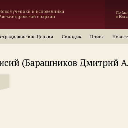
Новомученики и исповедники
По бла
Александровской епархии
и Юрье
страдавшие вне Церкви
Синодик
Поиск
Новос
исий (Барашников Дмитрий А