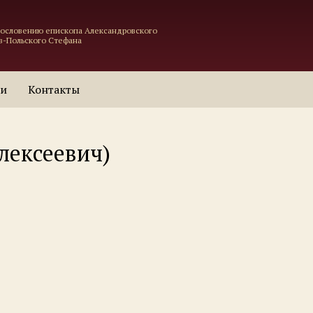
гословению епископа Александровского
в-Польского Стефана
ти
Контакты
лексеевич)