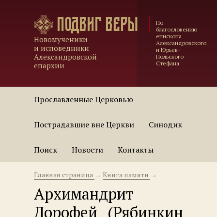
Подвиг веры
По
благословению
епископа
Новомученики
Александровского
и исповедники
и Юрьев-
Александровской
Польского
Стефана
епархии
Прославленные Церковью
Пострадавшие вне Церкви
Синодик
Поиск
Новости
Контакты
Главная страница
→
Книга памяти
→
Архимандрит
Дорофей (Рябинкин