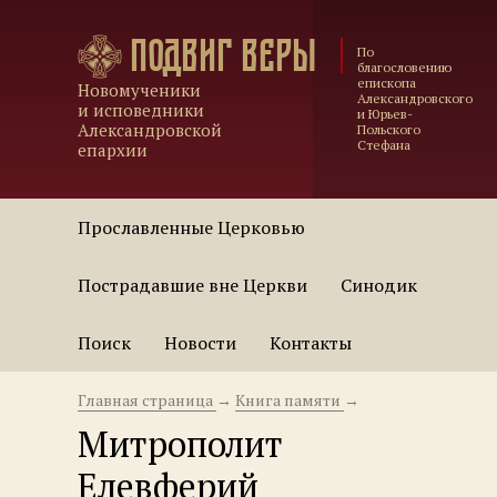
Подвиг веры
По
благословению
епископа
Новомученики
Александровского
и исповедники
и Юрьев-
Александровской
Польского
Стефана
епархии
Прославленные Церковью
Пострадавшие вне Церкви
Синодик
Поиск
Новости
Контакты
Главная страница
→
Книга памяти
→
Митрополит
Елевферий