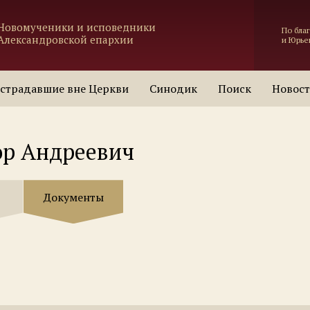
Новомученики и исповедники
По бла
Александровской епархии
и Юрье
страдавшие вне Церкви
Синодик
Поиск
Новос
ор Андреевич
Документы