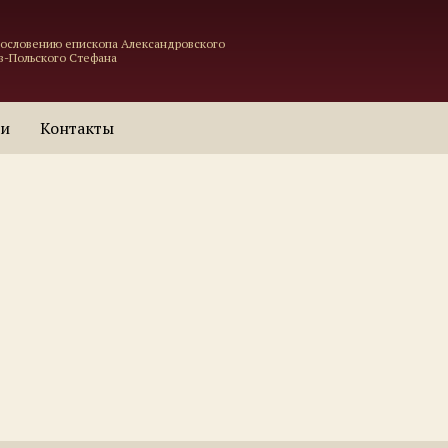
гословению епископа Александровского
в-Польского Стефана
ти
Контакты