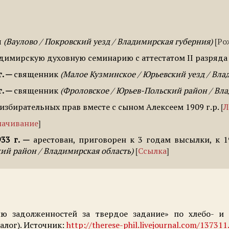
я
Ваулово / Покровский уезд / Владимирская губерния
Ро
димирскую духовную семинарию с аттестатом II разряда
.
священник
Малое Кузминское / Юрьевский уезд / Вла
.
священник
Фроловское / Юрьев-Польский район / Вл
избирательных прав вместе с сыном Алексеем 1909 г.р.
Л
лачивание
33 г.
арестован, приговорен к 3 годам высылки, к 1
ий район / Владимирская область
Ссылка
 задолженностей за твердое задание» по хлебо- и м
алог). Источник:
http://therese-phil.livejournal.com/137311