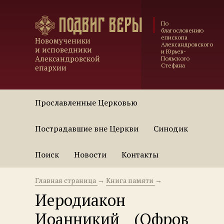
Подвиг веры
По
благословению
епископа
Новомученики
Александровского
и исповедники
и Юрьев-
Александровской
Польского
Стефана
епархии
Прославленные Церковью
Пострадавшие вне Церкви
Синодик
Поиск
Новости
Контакты
Главная страница
→
Книга памяти
→
Иеродиакон
Иоанникий (Офров