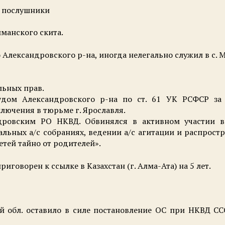
 в послушники
иманского скита.
во Александровского р-на, иногда нелегально служил в с.
льных прав.
судом Александровского р-на по ст. 61 УК РСФСР за
аключения в тюрьме г. Ярославля.
ндровским РО НКВД. Обвинялся в активном участии в
гальных а/с собраниях, ведении а/с агитации и распрос
тей тайно от родителей».
иговорен к ссылке в Казахстан (г. Алма-Ата) на 5 лет.
й обл. оставило в силе постановление ОС при НКВД СССР