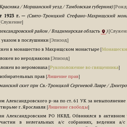
Красивка / Моршанский уезд / Тамбовская губерния
Рожд
т 1923 г.
Свято-Троицкий Стефано-Махрищский монас
Служение
лександровский район / Владимирская область
Служен
 указом в послушники
Эпизод
ижен в монашество в Махрищском монастыре
Монашески
ложен во иеродиакона
Эпизод
ложен во иеромонаха
Рукоположение во священника
избирательных прав
Лишение прав
манский скит при Св.-Троицкой Сергиевой Лавре / Дмитро
ом Александровского р-на по ст. 61 УК за невыполнение
 тюрьме г. Ярославля
Лишение свободы
ан Александровским РО НКВД. Обвинялся в активном у
участии в нелегальных а/с собраниях, ведении а/