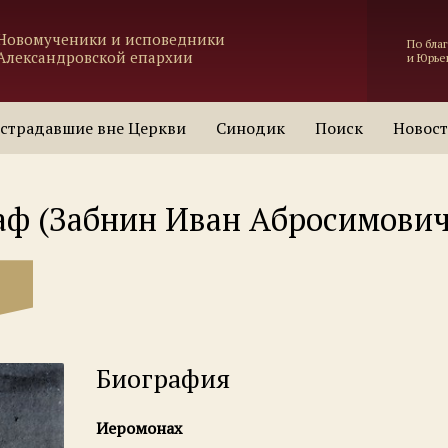
Новомученики и исповедники
По бла
Александровской епархии
и Юрье
страдавшие вне Церкви
Синодик
Поиск
Новос
аф (Забнин Иван Абросимович
Биография
Иеромонах