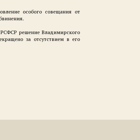
новление особого совещания от
обвинения.
да РСФСР решение Владимирского
рекращено за отсутствием в его