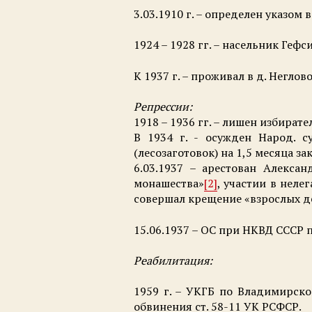
3.03.1910 г. – определен указом
1924 – 1928 гг. – насельник Гефс
К 1937 г. – проживал в д. Негло
Репрессии:
1918 – 1936 гг. – лишен избирате
В 1934 г. - осужден Народ. 
(лесозаготовок) на 1,5 месяца з
6.03.1937 – арестован Алекса
монашества»
[2]
, участии в неле
совершал крещение «взрослых де
15.06.1937 – ОС при НКВД СССР пр
Реабилитация:
1959 г. – УКГБ по Владимирско
обвинения ст. 58-11 УК РСФСР.