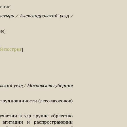
ение
тырь / Александровский уезд /
ие
й постриг
вский уезд / Московская губерния
 трудповинности (лесозаготовок)
частии в к/р группе «братство
с агитации и распространении