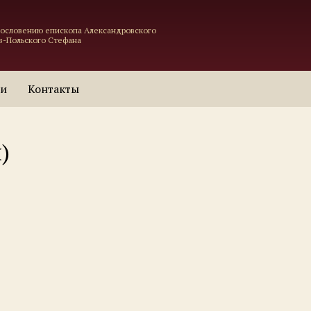
гословению епископа Александровского
в-Польского Стефана
ти
Контакты
)