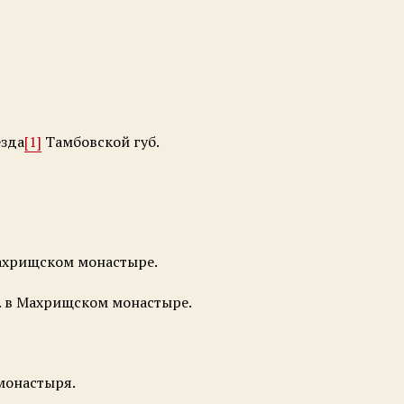
езда
[1]
Тамбовской губ.
Махрищском монастыре.
г. в Махрищском монастыре.
 монастыря.