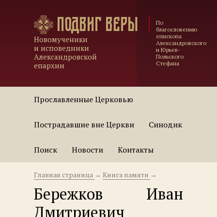
Подвиг веры
По
благословению
епископа
Новомученики
Александровского
и исповедники
и Юрьев-
Александровской
Польского
Стефана
епархии
Прославленные Церковью
Пострадавшие вне Церкви
Синодик
Поиск
Новости
Контакты
Главная страница
→
Книга памяти
→
Бережков Иван
Дмитриевич