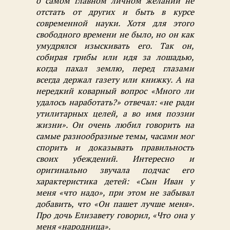
о самом главном личном желании не
отстать от других и быть в курсе
современной науки. Хотя для этого
свободного времени не было, но он как
умудрялся изыскивать его. Так он,
собирая грибы или идя за лошадью,
когда пахал землю, перед глазами
всегда держал газету или книжку. А на
нередкий коварный вопрос «Много ли
удалось наработать?» отвечал: «не ради
утилитарных целей, а во имя поэзии
жизни». Он очень любил говорить на
самые разнообразные темы, часами мог
спорить и доказывать правильность
своих убеждений. Интересно и
оригинально звучала подчас его
характеристика детей: «Сын Иван у
меня «что надо», при этом не забывал
добавить, что «Он пашет лучше меня».
Про дочь Елизавету говорил, «Что она у
меня «народница».