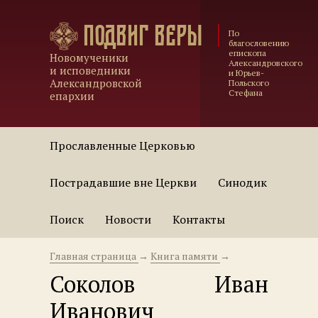
Подвиг веры
По
благословению
епископа
Новомученики
Александровского
и исповедники
и Юрьев-
Александровской
Польского
Стефана
епархии
Прославленные Церковью
Пострадавшие вне Церкви
Синодик
Поиск
Новости
Контакты
Главная страница
→
Книга памяти
→
Соколов Иван
Иванович