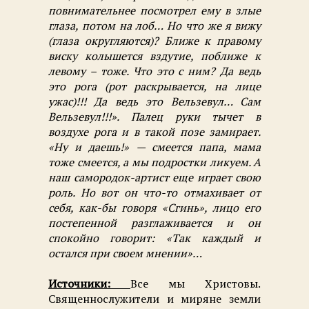
повнимательнее посмотрел ему в злые
глаза, потом на лоб… Но что же я вижу
(глаза округляются)? Ближе к правому
виску колышется вздутие, поближе к
левому – тоже. Что это с ним? Да ведь
это рога (рот раскрывается, на лице
ужас)!!! Да ведь это Вельзевул… Сам
Вельзевул!!!». Палец руки тычет в
воздухе рога и в такой позе замирает.
«Ну и даешь!» — смеется папа, мама
тоже смеется, а мы подростки ликуем. А
наш самородок-артист еще играет свою
роль. Но вот он что-то отмахивает от
себя, как-бы говоря «Сгинь», лицо его
постепенной разглаживается и он
спокойно говорит: «Так каждый и
остался при своем мнении»…
Источники:
Все мы Христовы.
Священнослужители и миряне земли