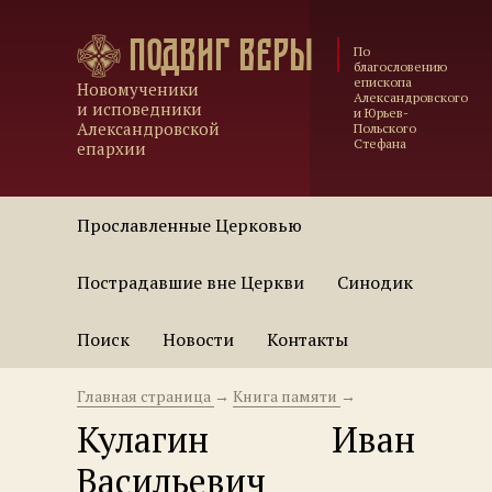
Подвиг веры
По
благословению
епископа
Новомученики
Александровского
и исповедники
и Юрьев-
Александровской
Польского
Стефана
епархии
Прославленные Церковью
Пострадавшие вне Церкви
Синодик
Поиск
Новости
Контакты
Главная страница
→
Книга памяти
→
Кулагин Иван
Васильевич