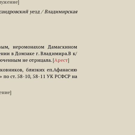
лужение
сандровский уезд / Владимирская
вым, иеромонахом Дамаскином
ии в Домзаке г. Владимира.В к/
люченным не отрицала.
Арест
ковников, близких еп.Афанасию
 по ст. 58-10, 58-11 УК РСФСР на
ение