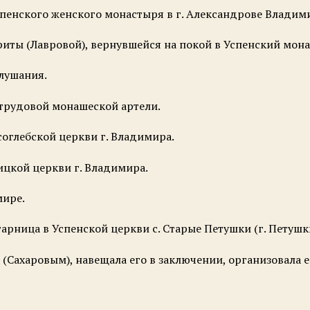
Успенского женского монастыря в г. Александрове Владим
ариты (Лавровой), вернувшейся на покой в Успенский мона
слушания.
в трудовой монашеской артели.
исоглебской церкви г. Владимира.
оицкой церкви г. Владимира.
мире.
алтарница в Успенской церкви с. Старые Петушки (г. Петуш
(Сахаровым), навещала его в заключении, организовала ег