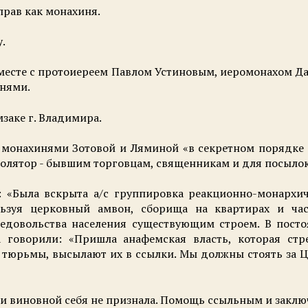
прав как монахиня.
у.
 вместе с протоиереем Павлом Устиновым, иеромонахом 
нями.
заке г. Владимира.
в монахинями Зотовой и Ляминой «в секретном порядке
олятор - бывшим торговцам, священникам и для посылок 
: «Была вскрыта а/с группировка реакционно-монархич
ьзуя церковный амвон, сборища на квартирах и част
довольства населения существующим строем. В посто
 говорили: «Пришла анафемская власть, которая стр
в тюрьмы, высылают их в ссылки. Мы должны стоять за Ц
ции виновной себя не признала. Помощь ссыльным и закл