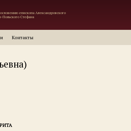
гословению епископа Александровского
в-Польского Стефана
ти
Контакты
ьевна)
АРИТА