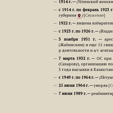
1914 г.
Успенский женски
с 1914 г. по февраль 1923 г
губерния
Служение
1922 г.
лишена избирател
с 1923 г. по 1926 г.
Влади
3 ноября 1931 г.
аре
(Жабинским) и еще 15 свящ
р деятельности и а/с агит
7 марта 1932 г.
ОС при 
(Сахарову), организацию по
3 года высылки в Казахстан
с 1949 г. по 1964 г.
Петуш
25 июня 1964 г.
умерла
С
7 июня 1989 г.
реабилити