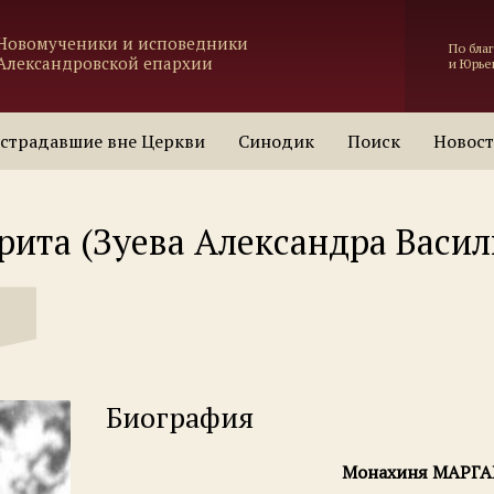
Новомученики и исповедники
По бла
Александровской епархии
и Юрье
страдавшие вне Церкви
Синодик
Поиск
Новос
ита (Зуева Александра Васил
Биография
Монахиня МАРГ