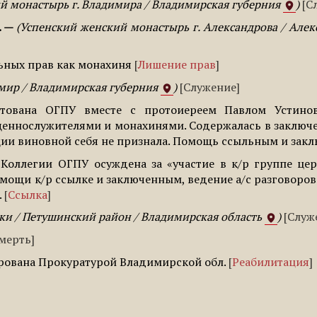
й монастырь г. Владимира / Владимирская губерния
С
.
Успенский женский монастырь г. Александрова / Алек
ьных прав как монахиня
Лишение прав
мир / Владимирская губерния
Служение
стована ОГПУ вместе с протоиереем Павлом Устино
еннослужителями и монахинями. Содержалась в заключен
ации виновной себя не признала. Помощь ссыльным и зак
Коллегии ОГПУ осуждена за «участие в к/р группе цер
мощи к/р ссылке и заключенным, ведение а/с разговоров»
.
Ссылка
ки / Петушинский район / Владимирская область
Служ
мерть
рована Прокуратурой Владимирской обл.
Реабилитация