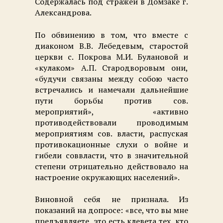
Содержалась под стражей в Домзаке г.
Александрова.
По обвинению в том, что вместе с
диаконом В.В. Лебедевым, старостой
церкви с. Покрова М.И. Булановой и
«кулаком» А.П. Стародворовым они,
«будучи связаны между собою часто
встречались и намечали дальнейшие
пути борьбы против сов.
мероприятий», «активно
противодействовали проводимым
мероприятиям сов. власти, распуская
противокационные слухи о войне и
гибели соввласти, что в значительной
степени отрицательно действовало на
настроение окружающих населений».
Виновной себя не признала. Из
показаний на допросе: «все, что вы мне
предъявляете, это есть клевета тех, кто