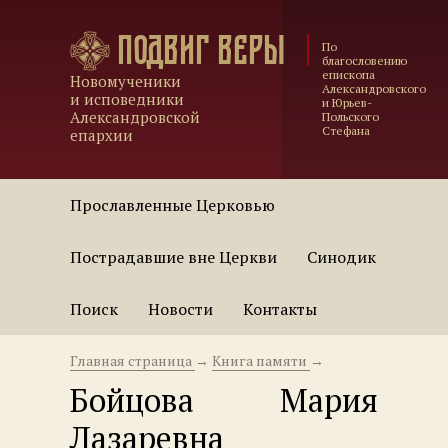
Подвиг веры
По
благословению
епископа
Новомученики
Александровского
и исповедники
и Юрьев-
Александровской
Польского
Стефана
епархии
Прославленные Церковью
Пострадавшие вне Церкви
Синодик
Поиск
Новости
Контакты
Главная страница
→
Книга памяти
→
Бойцова Мария
Лазаревна