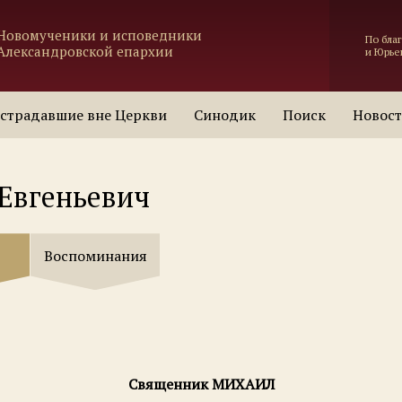
Новомученики и исповедники
По бла
Александровской епархии
и Юрье
страдавшие вне Церкви
Синодик
Поиск
Новос
Евгеньевич
Воспоминания
Священник МИХАИЛ