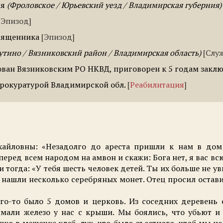
ся
Фроловское / Юрьевский уезд / Владимирская губерния
Эпизод
вященника
Эпизод
тино / Вязниковский район / Владимирская область
Слу
ован Вязниковским РО НКВД, приговорен к 5 годам закл
рокуратурой Владимирской обл.
Реабилитация
айловны: «Незадолго до ареста пришли к нам в дом 
перед всем народом на амвон и скажи: Бога нет, я вас вс
и тогда: «У тебя шесть человек детей. Ты их больше не у
о, нашли несколько серебряных монет. Отец просил остав
-то было 5 домов и церковь. Из соседних деревень 
мали железо у нас с крыши. Мы боялись, что убьют и
ко в мешочке хлеб, лук, что было съестного, чтоб мы н