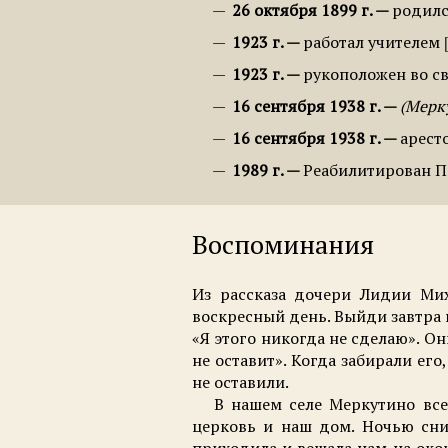
26 октября 1899 г.
родил
1923 г.
работал учителем
1923 г.
рукоположен во с
16 сентября 1938 г.
Мерку
16 сентября 1938 г.
арест
1989 г.
Реабилитирован П
Воспоминания
Из рассказа дочери Лидии Мих
воскресный день. Выйди завтра 
«Я этого никогда не сделаю». Он
не оставит». Когда забирали ег
не оставили.
В нашем селе Меркутино всего
церковь и наш дом. Ночью сни
приходила и вешала нам на окош