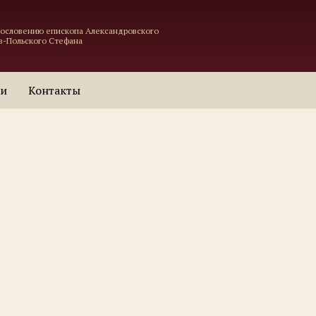
гословению епископа Александровского
в-Польского Стефана
ти
Контакты