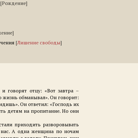
Рождение
жение
ючения
Лишение свободы
и говорят отцу: «Вот завтра –
ю жизнь обманывал». Он говорит:
видишь». Он ответил: «Господь их
ить детям на пропитание. Но они
стали приходить разворовывать
 нас. А одна женщина по ночам
е умерли с голоду. Пришлось нам