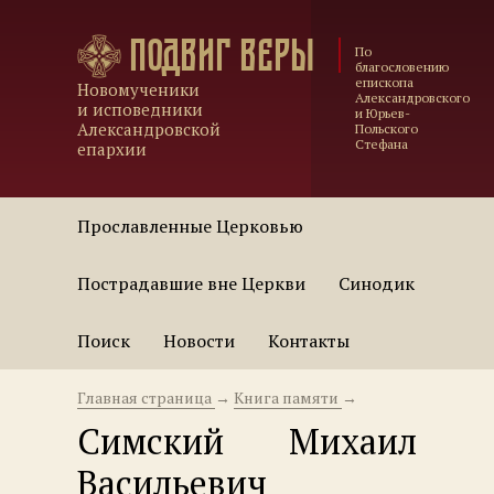
Подвиг веры
По
благословению
епископа
Новомученики
Александровского
и исповедники
и Юрьев-
Александровской
Польского
Стефана
епархии
Прославленные Церковью
Пострадавшие вне Церкви
Синодик
Поиск
Новости
Контакты
Главная страница
→
Книга памяти
→
Симский Михаил
Васильевич