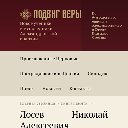
Подвиг веры
По
благословению
епископа
Новомученики
Александровского
и исповедники
и Юрьев-
Александровской
Польского
Стефана
епархии
Прославленные Церковью
Пострадавшие вне Церкви
Синодик
Поиск
Новости
Контакты
Главная страница
→
Книга памяти
→
Лосев Николай
Алексеевич