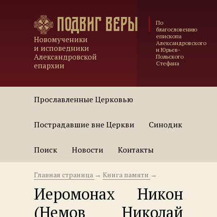
Подвиг веры
По
благословению
епископа
Новомученики
Александровского
и исповедники
и Юрьев-
Александровской
Польского
Стефана
епархии
Прославленные Церковью
Пострадавшие вне Церкви
Синодик
Поиск
Новости
Контакты
Главная страница
→
Книга памяти
→
Иеромонах Никон
(Немов Николай