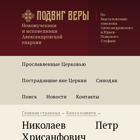
Подвиг веры
По
благословению
епископа
Новомученики
Александровского
и исповедники
и Юрьев-
Александровской
Польского
Стефана
епархии
Прославленные Церковью
Пострадавшие вне Церкви
Синодик
Поиск
Новости
Контакты
Главная страница
→
Книга памяти
→
Николаев Петр
Хрисанфович