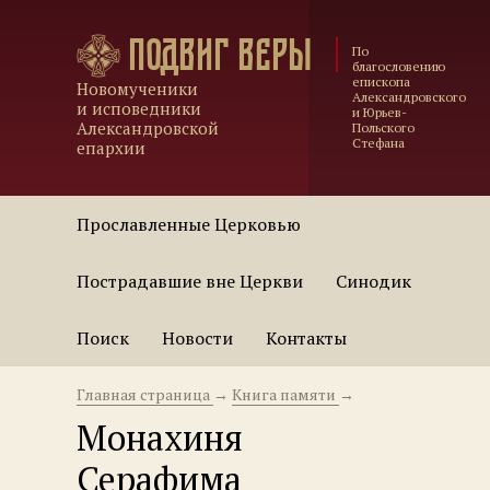
Подвиг веры
По
благословению
епископа
Новомученики
Александровского
и исповедники
и Юрьев-
Александровской
Польского
Стефана
епархии
Прославленные Церковью
Пострадавшие вне Церкви
Синодик
Поиск
Новости
Контакты
Главная страница
→
Книга памяти
→
Монахиня
Серафима