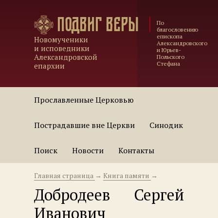
Подвиг веры
По
благословению
епископа
Новомученики
Александровского
и исповедники
и Юрьев-
Александровской
Польского
Стефана
епархии
Прославленные Церковью
Пострадавшие вне Церкви
Синодик
Поиск
Новости
Контакты
Главная страница
→
Книга памяти
→
Добродеев Сергей
Иванович