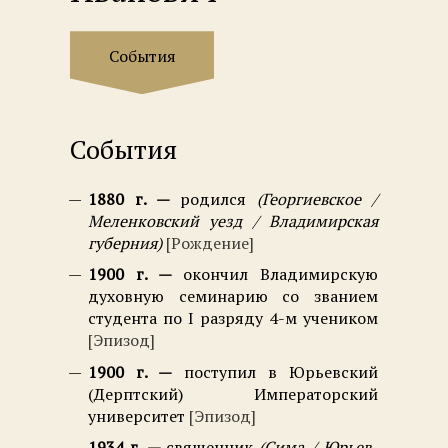
События
События
1880 г.
родился
Георгиевское /
Меленковский уезд / Владимирская
губерния
Рождение
1900 г.
окончил Владимирскую
духовную семинарию со званием
студента по I разряду 4-м учеником
Эпизод
1900 г.
поступил в Юрьевский
(Дерптский) Императорский
университет
Эпизод
1934 г.
священник
Сима / Юрьев-