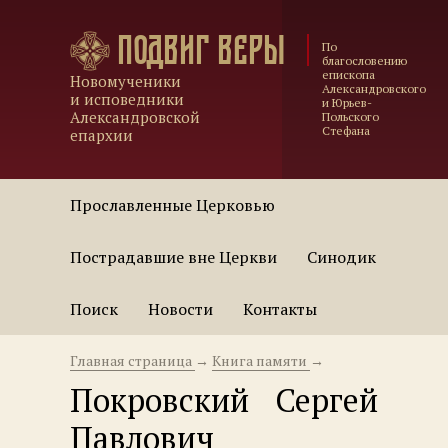
Подвиг веры
По
благословению
епископа
Новомученики
Александровского
и исповедники
и Юрьев-
Александровской
Польского
Стефана
епархии
Прославленные Церковью
Пострадавшие вне Церкви
Синодик
Поиск
Новости
Контакты
Главная страница
→
Книга памяти
→
Покровский Сергей
Павлович