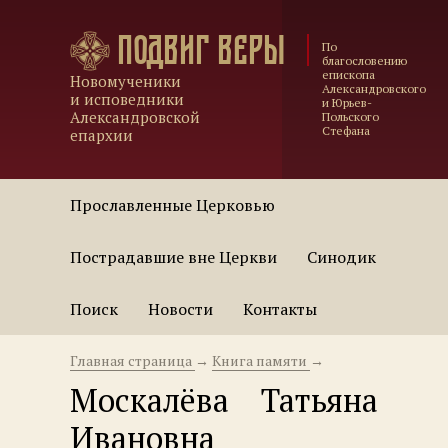
Подвиг веры
По
благословению
епископа
Новомученики
Александровского
и исповедники
и Юрьев-
Александровской
Польского
Стефана
епархии
Прославленные Церковью
Пострадавшие вне Церкви
Синодик
Поиск
Новости
Контакты
Главная страница
→
Книга памяти
→
Москалёва Татьяна
Ивановна