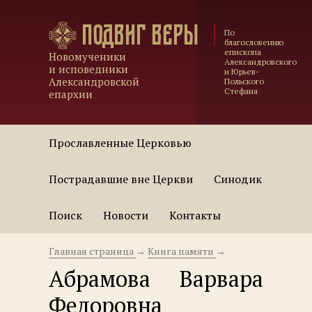
Подвиг веры
По
благословению
епископа
Новомученики
Александровского
и исповедники
и Юрьев-
Александровской
Польского
Стефана
епархии
Прославленные Церковью
Пострадавшие вне Церкви
Синодик
Поиск
Новости
Контакты
Главная страница
→
Книга памяти
→
Абрамова Варвара
Федоровна