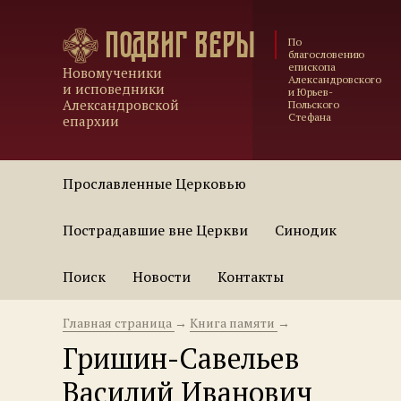
Подвиг веры
По
благословению
епископа
Новомученики
Александровского
и исповедники
и Юрьев-
Александровской
Польского
Стефана
епархии
Прославленные Церковью
Пострадавшие вне Церкви
Синодик
Поиск
Новости
Контакты
Главная страница
→
Книга памяти
→
Гришин-Савельев
Василий Иванович