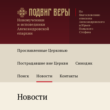
Подвиг веры
По
благословению
епископа
Новомученики
Александровского
и исповедники
и Юрьев-
Александровской
Польского
Стефана
епархии
Прославленные Церковью
Пострадавшие вне Церкви
Синодик
Поиск
Новости
Контакты
Новости