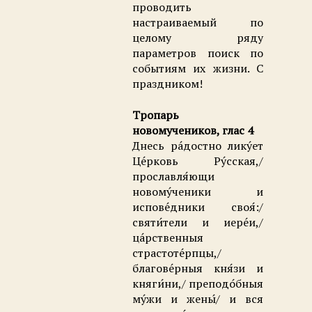
проводить
настраиваемый по
целому ряду
параметров поиск по
событиям их жизни. С
праздником!
Тропарь
новомучеников, глас 4
Днесь ра́достно лику́ет
Це́рковь Ру́сская,/
прославля́ющи
новому́ченики и
испове́дники своя́:/
святи́тели и иере́и,/
ца́рственныя
страстоте́рпцы,/
благове́рныя кня́зи и
княги́ни,/ преподо́бныя
му́жи и жены́/ и вся