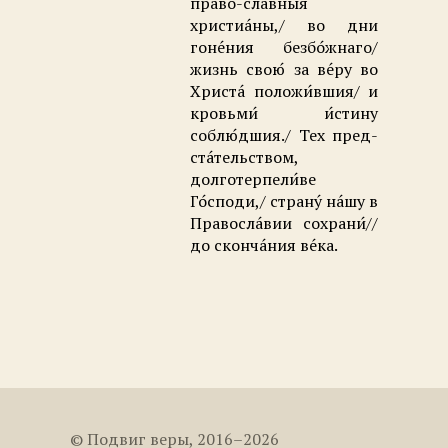
право-сла́вныя
христиа́ны,/ во дни
гоне́ния безбо́жнаго/
жизнь свою́ за ве́ру во
Христа́ положи́вшия/ и
кровьми́ и́стину
соблю́дшия./ Тех пред-
ста́тельством,
долготерпели́ве
Го́споди,/ страну́ на́шу в
Правосла́вии сохрани́//
до сконча́ния ве́ка.
© Подвиг веры, 2016–2026